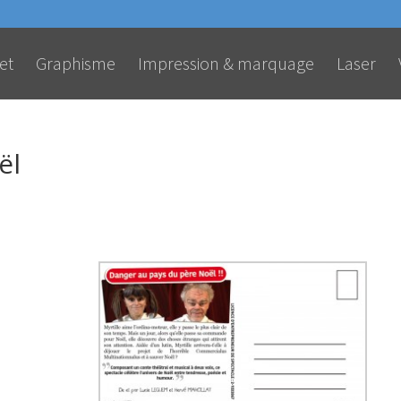
et
Graphisme
Impression & marquage
Laser
ël