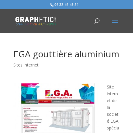
06 33 46 49 51
EGA gouttière aluminium
Sites internet
Site
intern
et de
la
sociét
é EGA,
spécia